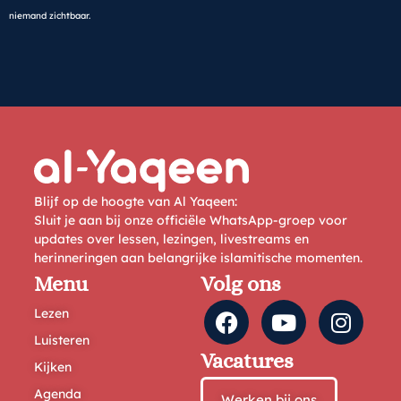
niemand zichtbaar.
Blijf op de hoogte van Al Yaqeen:
Sluit je aan bij onze officiële WhatsApp-groep voor
updates over lessen, lezingen, livestreams en
herinneringen aan belangrijke islamitische momenten.
Menu
Volg ons
Lezen
Luisteren
Vacatures
Kijken
Agenda
Werken bij ons