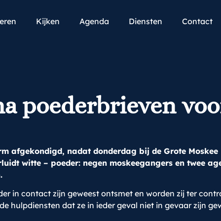
teren
Kijken
Agenda
Diensten
Contact
na poederbrieven vo
larm afgekondigd, nadat donderdag bij de Grote Moskee
erluidt witte – poeder: negen moskeegangers en twee a
.
der in contact zijn geweest ontsmet en worden zij ter cont
 hulpdiensten dat ze in ieder geval niet in gevaar zijn ge