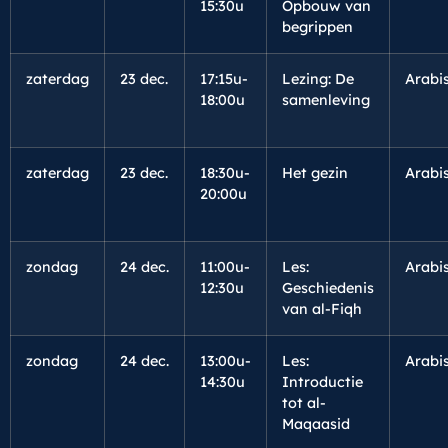
15:30u
Opbouw van
begrippen
zaterdag
23 dec.
17:15u-
Lezing: De
Arabi
18:00u
samenleving
zaterdag
23 dec.
18:30u-
Het gezin
Arabi
20:00u
zondag
24 dec.
11:00u-
Les:
Arabi
12:30u
Geschiedenis
van al-Fiqh
zondag
24 dec.
13:00u-
Les:
Arabi
14:30u
Introductie
tot al-
Maqaasid