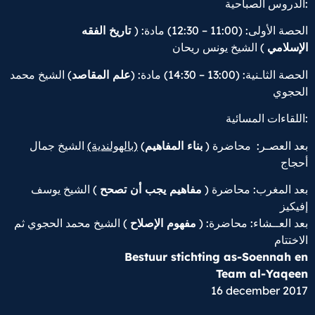
الدروس الصباحية:
الحصة الأولى: (11:00 – 12:30) مادة: (
تاريخ الفقه
الإسلامي
) الشيخ يونس ريحان
الحصة الثاـنية: (13:00 – 14:30) مادة: (
علم المقاصد
) الشيخ محمد
الحجوي
اللقاءات المسائية:
الشيخ جمال
(بالهولندية)
)
بناء المفاهيم
بعد العصـر: محاضرة (
أحجاج
بعد المغرب: محاضرة (
مفاهيم يجب أن تصحح
) الشيخ يوسف
إفيكيز
بعد العــشاء: محاضرة: (
مفهوم الإصلاح
) الشيخ محمد الحجوي ثم
الاختتام
Bestuur stichting as-Soennah en
Team al-Yaqeen
16 december 2017