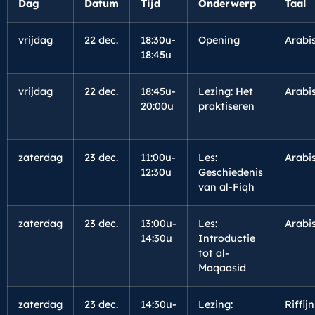
Dag
Datum
Tijd
Onderwerp
Taal
vrijdag
22 dec.
18:30u-
Opening
Arabi
18:45u
vrijdag
22 dec.
18:45u-
Lezing: Het
Arabi
20:00u
praktiseren
zaterdag
23 dec.
11:00u-
Les:
Arabi
12:30u
Geschiedenis
van al-Fiqh
zaterdag
23 dec.
13:00u-
Les:
Arabi
14:30u
Introductie
tot al-
Maqaasid
zaterdag
23 dec.
14:30u-
Lezing:
Riffijn