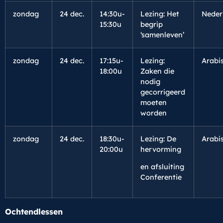
zondag
24 dec.
14:30u-
Lezing: Het
Neder
15:30u
begrip
‘samenleven’
zondag
24 dec.
17:15u-
Lezing:
Arabi
18:00u
Zaken die
nodig
gecorrigeerd
moeten
worden
zondag
24 dec.
18:30u-
Lezing: De
Arabi
20:00u
hervorming
en afsluiting
Conferentie
Ochtendlessen