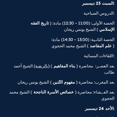
السبت 23 ديسمبر:
الدروس الصباحية:
الحصة الأولى: (11:00 – 12:30) مادة: (
تاريخ الفقه
الإسلامي
) الشيخ يونس ريحان
الحصة الثانـية: (13:00 – 14:30) مادة:
) الشيخ محمد الحجوي
علم المقاصد
(
اللقاءات المسائية:
الشيخ أحمد
(بالريفية)
)
بناء المفاهيم
بعد العصـر: محاضرة (
طالب
بعد المغرب: محاضرة (
مفهوم التّدين
) الشيخ يونس ريحان
بعد العــشاء: محاضرة (
خصائص الأسرة الناجحة
) الشيخ محمد
الحجوي
الأحد 24 ديسمبر: