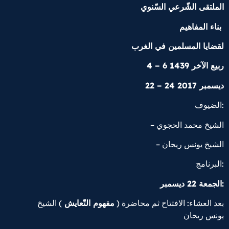
الملتقى الشّرعي السّنوي
بناء المفاهيم
لقضايا المسلمين في الغرب
4 – 6 ربيع الآخر 1439
22 – 24 ديسمبر 2017
الضيوف:
– الشيخ محمد الحجوي
– الشيخ يونس ريحان
البرنامج:
الجمعة 22 ديسمبر:
بعد العشاء: الافتتاح ثم محاضرة (
مفهوم التّعايش
) الشيخ
يونس ريحان