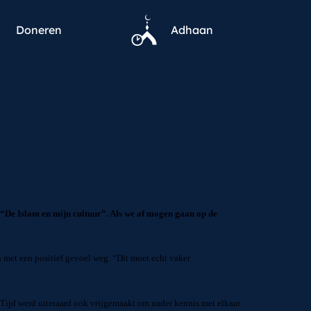
Doneren
Adhaan
 “De Islam en mijn cultuur”. Als we af mogen gaan op de
 met een positief gevoel weg. “Dit moet echt vaker
Tijd werd uiteraard ook vrijgemaakt om nader kennis met elkaar