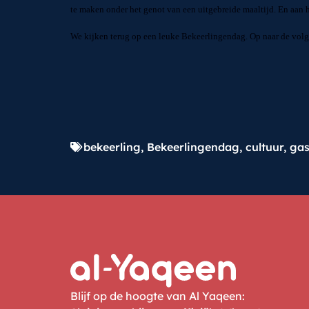
te maken onder het genot van een uitgebreide maaltijd. En aan h
We kijken terug op een leuke Bekeerlingendag. Op naar de volge
bekeerling
,
Bekeerlingendag
,
cultuur
,
gas
Blijf op de hoogte van Al Yaqeen: