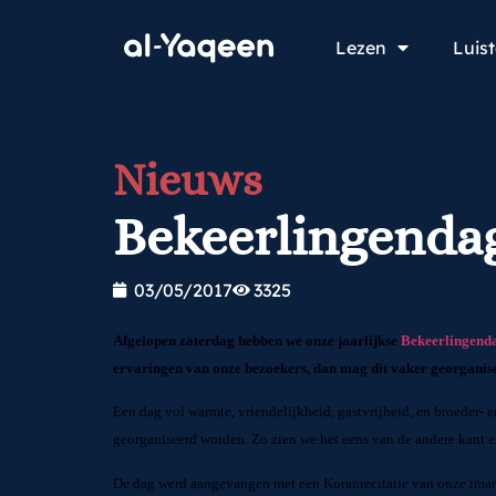
Lezen
Luis
Nieuws
Bekeerlingendag
03/05/2017
3325
Afgelopen zaterdag hebben we onze jaarlijkse
Bekeerlingend
ervaringen van onze bezoekers, dan mag dit vaker georganis
Een dag vol warmte, vriendelijkheid, gastvrijheid, en broeder-
georganiseerd worden. Zo zien we het eens van de andere kant e
De dag werd aangevangen met een Koranrecitatie van onze imam 