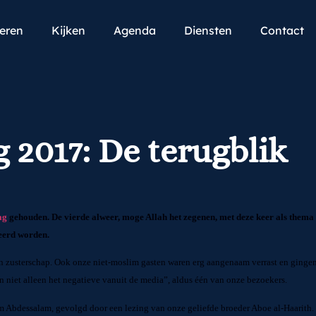
teren
Kijken
Agenda
Diensten
Contact
 2017: De terugblik
ag
gehouden. De vierde alweer, moge Allah het zegenen, met deze keer als thema
eerd worden.
 en zusterschap. Ook onze niet-moslim gasten waren erg aangenaam verrast en gingen
n niet alleen het negatieve vanuit de media”, aldus één van onze bezoekers.
Abdessalam, gevolgd door een lezing van onze geliefde broeder Aboe al-Haarith. 