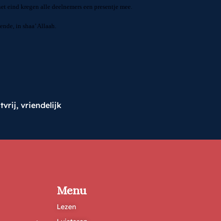
et eind kregen alle deelnemers een presentje mee.
nde, in shaa’ Allaah.
tvrij
,
vriendelijk
Menu
Lezen