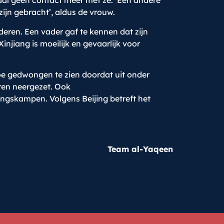
maal geen contact meer met ze.’ Een andere
zijn gebracht’, aldus de vrouw.
eren. Een vader gaf te kennen dat zijn
njiang is moeilijk en gevaarlijk voor
oe gedwongen te zien doordat uit onder
ren neergezet. Ook
ngskampen. Volgens Beijing betreft het
Team al-Yaqeen