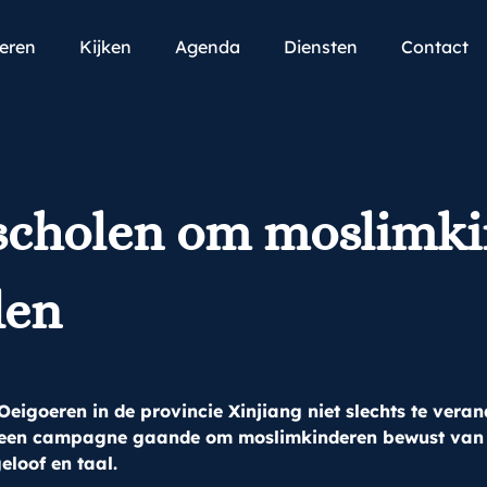
teren
Kijken
Agenda
Diensten
Contact
 scholen om moslimk
den
n Oeigoeren in de provincie Xinjiang niet slechts te ve
 een campagne gaande om moslimkinderen bewust van hu
loof en taal.