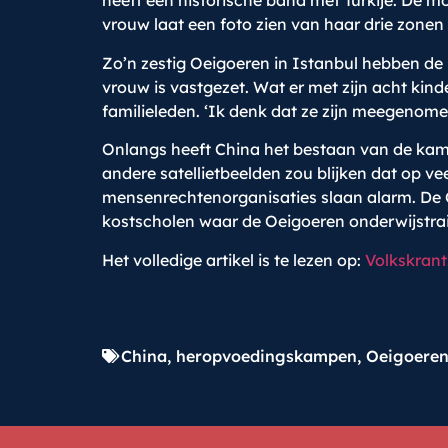
heeft een historische band met Turkije. De m
vrouw laat een foto zien van haar drie zonen 
Zo’n zestig Oeigoeren in Istanbul hebben de 
vrouw is vastgezet. Wat er met zijn acht kind
familieleden. ‘Ik denk dat ze zijn meegenome
Onlangs heeft China het bestaan van de kamp
andere satellietbeelden zou blijken dat op 
mensenrechtenorganisaties slaan alarm. De C
kostscholen waar de Oeigoeren onderwijstrai
Het volledige artikel is te lezen op:
Volkskrant
China
,
heropvoedingskampen
,
Oeigoere