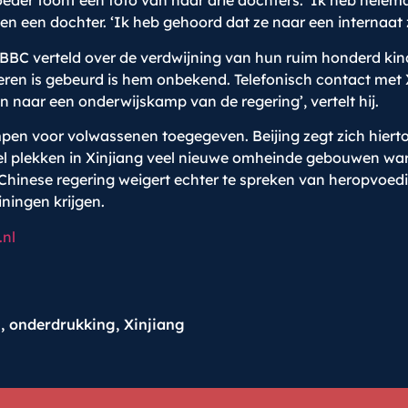
oeder toont een foto van haar drie dochters. ‘Ik heb hele
en een dochter. ‘Ik heb gehoord dat ze naar een internaat 
BBC verteld over de verdwijning van hun ruim honderd kind
eren is gebeurd is hem onbekend. Telefonisch contact met Xi
n naar een onderwijskamp van de regering’, vertelt hij.
en voor volwassenen toegegeven. Beijing zegt zich hiert
veel plekken in Xinjiang veel nieuwe omheinde gebouwen wa
hinese regering weigert echter te spreken van heropvoedi
ningen krijgen.
.nl
n
,
onderdrukking
,
Xinjiang