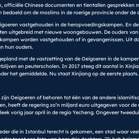
k, officiële Chinese documenten en tientallen gesprekken 
 bedoeld om de moslims in de roerige provincie onder de 
eigoeren vastgehouden in de heropvoedingskampen. En de 
ten uitgebreid met nieuwe woongebouwen. De ouders van 
ampen worden vastgehouden of in gevangenissen. Uit docu
an hun ouders.
gepland met de vastzetting van de Oeigoeren in de kampen. 
blijven en peuterscholen. In 2017 steeg dit aantal in Xinji
nder het gemiddelde. Nu staat Xinjiang op de eerste plaats.
ijn Oeigoeren of behoren tot één van de andere islamitis
, heeft de regering zo’n miljard euro uitgegeven voor de 
eek vorig jaar april in de regio Yecheng. Ongeveer tweedu
moeder die in Istanbul terecht is gekomen, een stad waar 