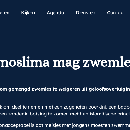
teren
Kijken
Agenda
Diensten
Contact
 moslima mag zwemle
 om gemengd zwemles te weigeren uit geloofsovertuiging
ijk om deel te nemen met een zogeheten boerkini, een badp
zonder in botsing te komen met hun islamitische principe
nacceptabel is dat meisjes met jongens moesten zwemmen 