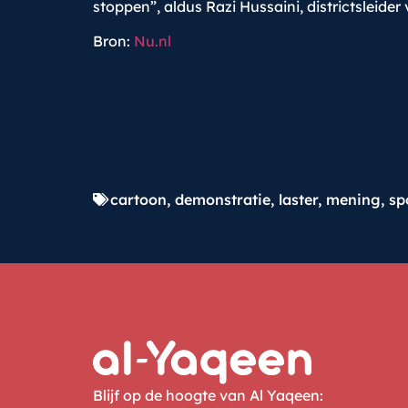
stoppen”, aldus Razi Hussaini, districtsleide
Bron:
Nu.nl
cartoon
,
demonstratie
,
laster
,
mening
,
sp
Blijf op de hoogte van Al Yaqeen: