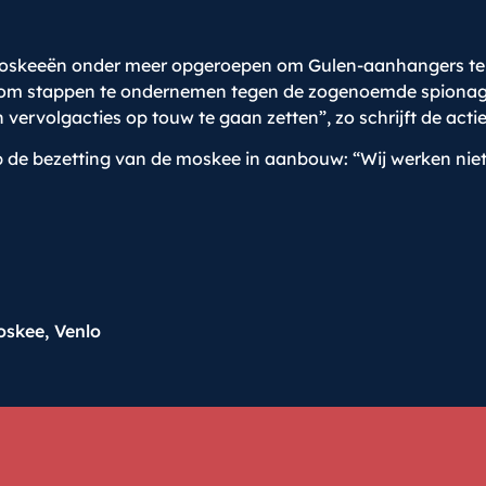
t moskeeën onder meer opgeroepen om Gulen-aanhangers te 
 om stappen te ondernemen tegen de zogenoemde spionage 
an vervolgacties op touw te gaan zetten”, zo schrijft de a
p de bezetting van de moskee in aanbouw: “Wij werken ni
oskee
,
Venlo