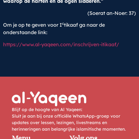
waarop de harten en de ogen sidderen.”
(Soerat an-Noer: 37)
c
Om je op te geven voor I
tikaaf ga naar de
onderstaande link:
https://www.al-yaqeen.com/inschrijven-itikaaf/
Blijf op de hoogte van Al Yaqeen:
Sluit je aan bij onze officiële WhatsApp-groep voor
updates over lessen, lezingen, livestreams en
herinneringen aan belangrijke islamitische momenten.
Menu
Volg ons