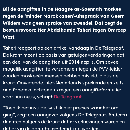
Bij de aangiften in de Haagse as-Soennah moskee
tegen de ‘minder Marokkanen’-uitspraak van Geert
Wilders was geen sprake van zwendel. Dat zegt de
bestuursvoorzitter Abdelhamid Taheri tegen Omroep
West.
Taheri reageert op een artikel vandaag in De Telegraaf.
De krant meent op basis van getuigenverklaringen dat
een deel van de aangiften uit 2014 nep is. Om zoveel
mogelijk aangiften te verzamelen tegen de PVV-leider
zouden moskeeën mensen hebben misleid, aldus de
krant. Onwetende, niet-Nederlands sprekende en zelfs
analfabete allochtonen kregen een aangifteformulier
voor hun neus, schrijft
De Telegraaf
.
“Toen ik het invulde, wist ik niet precies waar het om
ging”, zegt een aangever volgens De Telegraaf. Anderen
dachten volgens de krant dat er verkiezingen waren en
dat er via de aangifte gestemd kon worden.