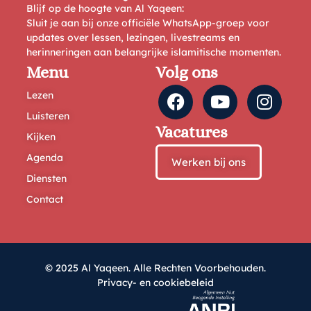
Blijf op de hoogte van Al Yaqeen:
Sluit je aan bij onze officiële WhatsApp-groep voor
updates over lessen, lezingen, livestreams en
herinneringen aan belangrijke islamitische momenten.
Menu
Volg ons
Lezen
Luisteren
Vacatures
Kijken
Agenda
Werken bij ons
Diensten
Contact
© 2025 Al Yaqeen. Alle Rechten Voorbehouden.
Privacy- en cookiebeleid