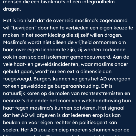
mensen die een bivakmuts of een integraalhelm
dragen.
Het is ironisch dat de overheid moslima’s zogenaamd
wil “bevrijden” door hen te verbieden een eigen keuze te
maken in het soort kleding die zij zelf willen dragen.
Moslima’s wordt niet alleen de vrijheid ontnomen om
baas over eigen lichaam te zijn, zij worden zodoende
ook in een sociaal isolement gemanoeuvreerd. Aan de
vele haat- en geweldsincidenten, waar moslims onder
gebukt gaan, wordt nu een extra dimensie aan
toegevoegd. Burgers kunnen volgens het AD overgaan
tot een gewelddadige burgeraanhouding. Dit is
natuurlijk koren op de molen van rechtsextremisten en
neonazi’s die onder het mom van wetshandhaving hun
haat tegen moslima’s kunnen botvieren. Het signaal
dat het AD wil afgeven is dat iedereen erop los kan
beuken en voor eigen rechter én politieagent kan
spelen. Het AD zou zich diep moeten schamen voor de