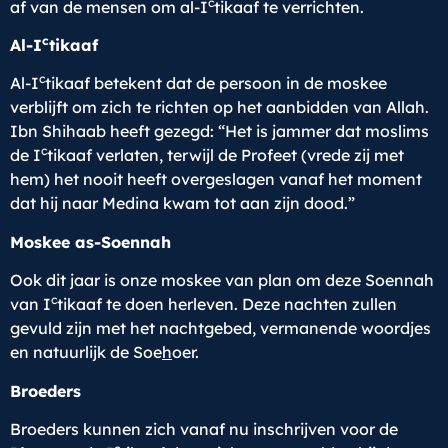
c
af van de mensen om al-I
tikaaf te verrichten.
c
Al-I
tikaaf
c
Al-I
tikaaf betekent dat de persoon in de moskee
verblijft om zich te richten op het aanbidden van Allah.
Ibn Shihaab heeft gezegd: “Het is jammer dat moslims
c
de I
tikaaf verlaten, terwijl de Profeet (vrede zij met
hem) het nooit heeft overgeslagen vanaf het moment
dat hij naar Medina kwam tot aan zijn dood.”
Moskee as-Soennah
Ook dit jaar is onze moskee van plan om deze Soennah
c
van I
tikaaf te doen herleven. Deze nachten zullen
gevuld zijn met het nachtgebed, vermanende woordjes
en natuurlijk de Soe
h
oer.
Broeders
Broeders kunnen zich vanaf nu inschrijven voor de