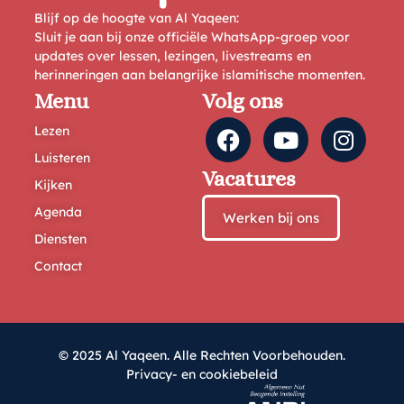
Blijf op de hoogte van Al Yaqeen:
Sluit je aan bij onze officiële WhatsApp-groep voor
updates over lessen, lezingen, livestreams en
herinneringen aan belangrijke islamitische momenten.
Menu
Volg ons
Lezen
Luisteren
Vacatures
Kijken
Agenda
Werken bij ons
Diensten
Contact
© 2025 Al Yaqeen. Alle Rechten Voorbehouden.
Privacy- en cookiebeleid