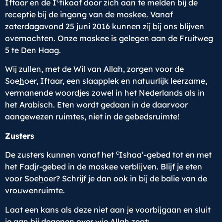
c
Iftaar en de I
tikaaf door zich aan te melden bij de
receptie bij de ingang van de moskee. Vanaf
zaterdagavond 25 juni 2016 kunnen zij bij ons blijven
overnachten. Onze moskee is gelegen aan de Fruitweg
5 te Den Haag.
Wij zullen, met de Wil van Allah, zorgen voor de
Soe
h
oer, Iftaar, een slaapplek en natuurlijk leerzame,
vermanende woordjes zowel in het Nederlands als in
het Arabisch. Eten wordt gedaan in de daarvoor
aangewezen ruimtes, niet in de gebedsruimte!
Zusters
c
De zusters kunnen vanaf het
Ishaa’-gebed tot en met
het Fadjr-gebed in de moskee verblijven. Blijf je eten
voor Soe
h
oer? Schrijf je dan ook in bij de balie van de
vrouwenruimte.
Laat een kans als deze niet aan je voorbijgaan en sluit
je aan bij degenen over wie Allah zegt: