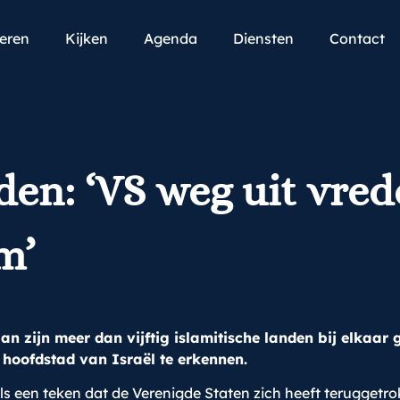
teren
Kijken
Agenda
Diensten
Contact
nden: ‘VS weg uit vre
m’
gan zijn meer dan vijftig islamitische landen bij elka
hoofdstad van Israël te erkennen.
 als een teken dat de Verenigde Staten zich heeft teruggetr