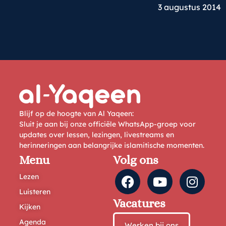
3 augustus 2014
Blijf op de hoogte van Al Yaqeen:
Sluit je aan bij onze officiële WhatsApp-groep voor
updates over lessen, lezingen, livestreams en
herinneringen aan belangrijke islamitische momenten.
Menu
Volg ons
Lezen
Luisteren
Vacatures
Kijken
Agenda
Werken bij ons