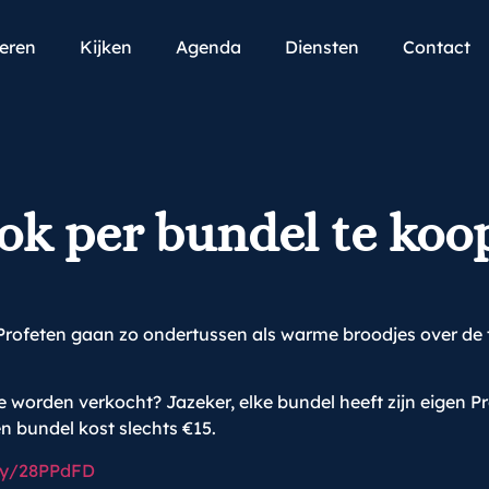
teren
Kijken
Agenda
Diensten
Contact
k per bundel te koo
Profeten gaan zo ondertussen als warme broodjes over de t
e worden verkocht? Jazeker, elke bundel heeft zijn eigen Pr
 bundel kost slechts €15.
.ly/28PPdFD