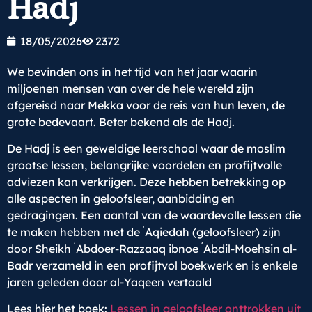
Hadj
18/05/2026
2372
We bevinden ons in het tijd van het jaar waarin
miljoenen mensen van over de hele wereld zijn
afgereisd naar Mekka voor de reis van hun leven, de
grote bedevaart. Beter bekend als de Hadj.
De Hadj is een geweldige leerschool waar de moslim
grootse lessen, belangrijke voordelen en profijtvolle
adviezen kan verkrijgen. Deze hebben betrekking op
alle aspecten in geloofsleer, aanbidding en
gedragingen. Een aantal van de waardevolle lessen die
ʿ
te maken hebben met de
Aqiedah (geloofsleer) zijn
ʿ
ʿ
door Sheikh
Abdoer-Razzaaq ibnoe
Abdil-Moehsin al-
Badr verzameld in een profijtvol boekwerk en is enkele
jaren geleden door al-Yaqeen vertaald
Lees hier het boek:
Lessen in geloofsleer onttrokken uit