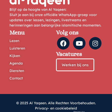
Blijf op de hoogte van Al Yaqeen:
Sluit je aan bij onze officiële WhatsApp-groep voor
updates over lessen, lezingen, livestreams en
herinneringen aan belangrijke islamitische momenten.
Menu
Volg ons
Lezen
Luisteren
Vacatures
Kijken
Agenda
Werken bij ons
Diensten
Contact
© 2025 Al Yaqeen. Alle Rechten Voorbehouden.
Privacy- en cookiebeleid