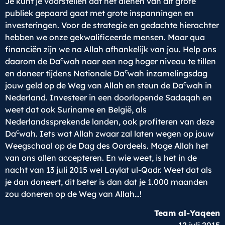
Je kunt je voorstellen dat het dienen van dit grote
publiek gepaard gaat met grote inspanningen en
investeringen. Voor de strategie en gedachte hierachter
hebben we onze gekwalificeerde mensen. Maar qua
financiën zijn we na Allah afhankelijk van jou. Help ons
c
daarom de Da
wah naar een nog hoger niveau te tillen
c
en doneer tijdens Nationale Da
wah inzamelingsdag
c
jouw geld op de Weg van Allah en steun de Da
wah in
Nederland. Investeer in een doorlopende Sadaqah en
weet dat ook Suriname en België, als
Nederlandssprekende landen, ook profiteren van deze
c
Da
wah. Iets wat Allah zwaar zal laten wegen op jouw
Weegschaal op de Dag des Oordeels. Moge Allah het
van ons allen accepteren. En wie weet, is het in de
nacht van 13 juli 2015 wel Laylat ul-Qadr. Weet dat als
je dan doneert, dit beter is dan dat je 1.000 maanden
zou doneren op de Weg van Allah…!
Team al-Yaqeen