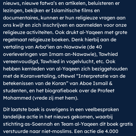
nieuws, nieuwe fatwa’s en artikelen, beluisteren er
lezingen, bekijken er Islamitische films en
documentaires, kunnen er hun religieuze vragen aan
ons kwijt en zich inschrijven en aanmelden voor onze
religieuze activiteiten. Ook drukt al-Yaqeen met grote
regelmaat religieuze boeken. Denk hierbij aan de
c
vertaling van Arba
ien an-Nawawie (de 40
overleveringen van Imam an-Nawawie), Tawhied
vereenvoudigd, Tawhied in vogelvlucht, etc. Ook
hebben kernleden van al-Yaqeen zich beziggehouden
met de Koranvertaling, oftewel “Interpretatie van de
betekenissen van de Koran” van Aboe Ismail &
studenten, en het biografieboek over de Profeet
Mohammed (vrede zij met hem).
Dit laatste boek is overigens in een veelbesproken
landelijke actie in het nieuws gekomen, waarbij
stichting as-Soennah en Team al-Yaqeen dit boek gratis
verstuurde naar niet-moslims. Een actie die 4.000