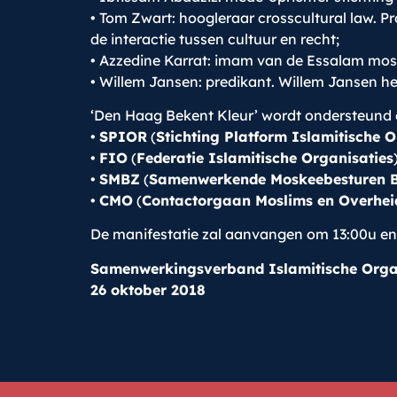
• Tom Zwart: hoogleraar crosscultural law. Pro
de interactie tussen cultuur en recht;
• Azzedine Karrat: imam van de Essalam mos
• Willem Jansen: predikant. Willem Jansen hee
‘Den Haag Bekent Kleur’ wordt ondersteund 
•
SPIOR
(
Stichting Platform Islamitische 
•
FIO
(
Federatie Islamitische Organisaties
•
SMBZ
(
Samenwerkende Moskeebesturen B
•
CMO
(
Contactorgaan Moslims en Overhei
De manifestatie zal aanvangen om 13:00u en 
Samenwerkingsverband Islamitische Orga
26 oktober 2018