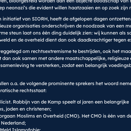
en, blootgesteld worden aan een abjecte boodschap van haa
p neonazi’s die evident willen haatzaaien en op zoek zijn 
 initiatief van SIORH, heeft de afgelopen dagen ontzettend
gieuze organisaties onderschrijven de noodzaak van een m
 steun laat ons één ding duidelijk zien: wij kunnen als s
weld en de overheid dient dan ook daadkrachtiger tegen e
k weggelegd om rechtsextremisme te bestrijden, ook het maa
 dan ook samen met andere maatschappelijke, religieuze 
me samenleving te versterken, zodat een belangrijk voed
zullen o.a. de volgende prominente sprekers het woord nem
atische rechtsstaat:
licist. Rabbijn van de Kamp speelt al jaren een belangrijke
ms, joden en christenen;
actorgaan Moslims en Overheid (CMO). Het CMO is één van d
n Nederland;
 Meld Islamofobie;