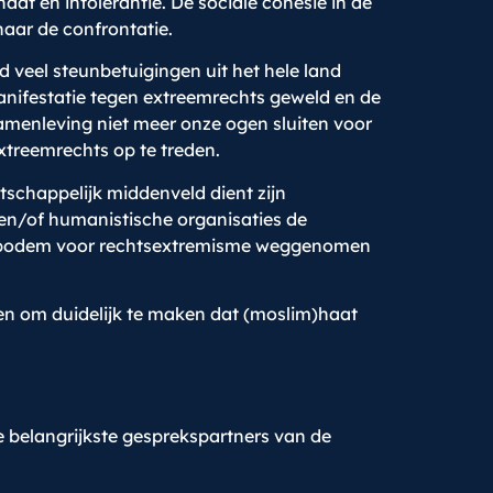
t en intolerantie. De sociale cohesie in de
naar de confrontatie.
 veel steunbetuigingen uit het hele land
anifestatie tegen extreemrechts geweld en de
amenleving niet meer onze ogen sluiten voor
xtreemrechts op te treden.
tschappelijk middenveld dient zijn
en/of humanistische organisaties de
ingsbodem voor rechtsextremisme weggenomen
en om duidelijk te maken dat (moslim)haat
e belangrijkste gesprekspartners van de