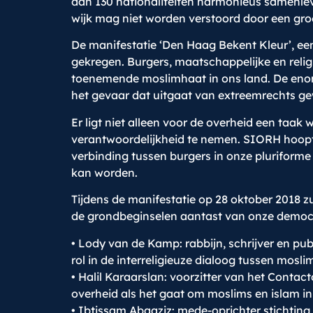
dan 130 nationaliteiten harmonieus samenlev
wijk mag niet worden verstoord door een groe
De manifestatie ‘Den Haag Bekent Kleur’, een
gekregen. Burgers, maatschappelijke en reli
toenemende moslimhaat in ons land. De enorme
het gevaar dat uitgaat van extreemrechts ge
Er ligt niet alleen voor de overheid een taa
verantwoordelijkheid te nemen. SIORH hoopt
verbinding tussen burgers in onze plurifor
kan worden.
Tijdens de manifestatie op 28 oktober 2018 
de grondbeginselen aantast van onze democr
• Lody van de Kamp: rabbijn, schrijver en pub
rol in de interreligieuze dialoog tussen mosli
• Halil Karaarslan: voorzitter van het Cont
overheid als het gaat om moslims en islam i
• Ibtissam Abaaziz: mede-oprichter stichting