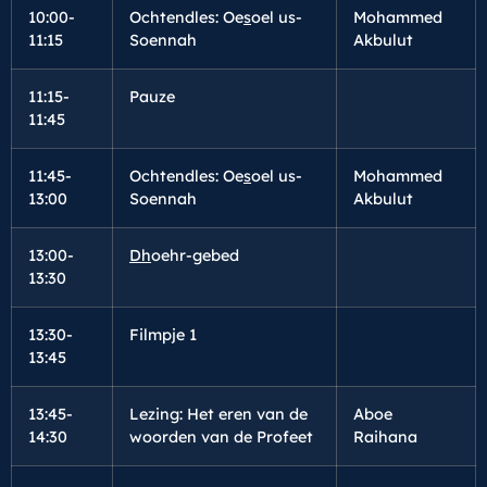
10:00-
Ochtendles: Oe
s
oel us-
Mohammed
11:15
Soennah
Akbulut
11:15-
Pauze
11:45
11:45-
Ochtendles: Oe
s
oel us-
Mohammed
13:00
Soennah
Akbulut
13:00-
Dh
oehr-gebed
13:30
13:30-
Filmpje 1
13:45
13:45-
Lezing: Het eren van de
Aboe
14:30
woorden van de Profeet
Raihana