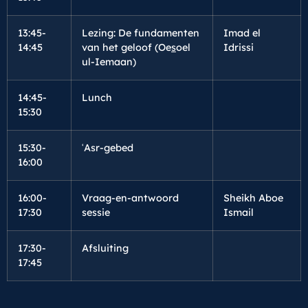
13:45-
Lezing: De fundamenten
Imad el
14:45
van het geloof (Oe
s
oel
Idrissi
ul-Iemaan)
14:45-
Lunch
15:30
15:30-
ʿAsr-gebed
16:00
16:00-
Vraag-en-antwoord
Sheikh Aboe
17:30
sessie
Ismail
17:30-
Afsluiting
17:45