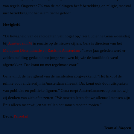
van regels. Ongeveer 7% van de meldingen heeft betrekking op religie, meestal
met betrekking tot het islamitische geloof.
Hevigheid
“De hevigheid van de incidenten valt nogal op,” zei Lucienne Gena woensdag
bij
AmsterdamFM
in reactie op de nieuwe cijfers. Gera is directeur van het
Meldpunt Discriminatie en Racisme Amsterdam
. “Twee jaar geleden werd er
zelden melding gedaan door jonge vrouwen bij wie de hoofddoek werd
afgetrokken. Dat komt nu met regelmaat voor.”
Gena vindt de hevigheid van de incidenten zorgwekkend. “Het lijkt of de
ruimte voor anders-zijn in Amsterdam afneemt. Dat komt ook door uitspraken
van publieke en politieke figuren.” Gena roept Amsterdammers op om het wij-
zij denken van zich af te zetten. “We moeten leren dat we allemaal mensen zijn.
Er is alleen maar wij, en we zullen het samen moeten rooien.”
Bron:
Parool.nl
Team al-Yaqeen