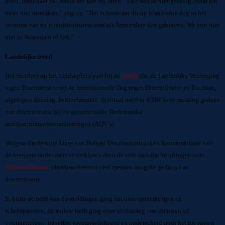
doen, maar daar zal Nadia het niet bij laten. “Zelf ben ik niet gelovig, maar dat
moet niet uitmaken,” zegt ze. “Het is bizar dat dit op klaarlichte dag in het
centrum van zo’n multiculturele stad als Amsterdam kan gebeuren. We zijn hier
niet in Volendam of Urk.”
Landelijke trend
Het incident op het Leidseplein past bij de
cijfers
die de Landelijke Vereniging
tegen Discriminatie op de Internationale Dag tegen Discriminatie en Racisme,
afgelopen dinsdag, bekendmaakte. In totaal werd er 4.596 keer melding gedaan
van discriminatie bij de gezamenlijke Nederlandse
antidiscriminatievoorzieningen (ADV’s).
Volgens Frederique Janss van Bureau Discriminatiezaken Kennemerland valt
de toename onder meer te verklaren door de vele racistische uitingen over
Sylvana Simons
. Hierdoor hebben veel mensen aangifte gedaan van
discriminatie.
In bijna de helft van de meldingen ging het over opmerkingen en
scheldpartijen; de andere helft ging over uitsluiting van diensten of
voorzieningen, beperkte toegankelijkheid en onderscheid door het toepassen