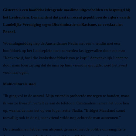
Gisteren is een hoofddoekdragende moslima uitgescholden en bespuugd bij
het Leidseplein. Een incident dat past in recent gepubliceerde cijfers van de
Landelijke Vereniging tegen Discriminatie en Racisme, zo verslaat het
Parool.
Woensdagmiddag liep de Amsterdamse Nadia met een vriendin met een
hoofddoek op het Leidseplein toen ze werden lastiggevallen door een man.
“Kankerwijf, haal die kankerhoofddoek van je kop!” Aanvankelijk liepen ze
door, maar toen zij zag dat de man op haar vriendin spuugde, werd het zwart
voor haar ogen.
Multiculturele stad
“Ik ging vol in de aanval. Mijn vriendin probeerde me tegen te houden, maar
ik was zo kwaad”, vertelt ze aan de telefoon. Omstanders namen het voor hen
op, waarna de man het op een lopen zette. Nadia: “Bridget Maasland stond
toevallig ook in de rij, haar vriend wilde nog achter de man aanrennen.”
De vriendinnen hebben een afspraak gemaakt met de politie om aangifte te