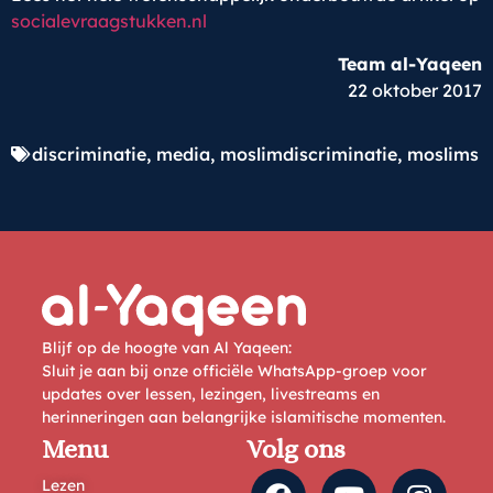
socialevraagstukken.nl
Team al-Yaqeen
22 oktober 2017
discriminatie
,
media
,
moslimdiscriminatie
,
moslims
Blijf op de hoogte van Al Yaqeen:
Sluit je aan bij onze officiële WhatsApp-groep voor
updates over lessen, lezingen, livestreams en
herinneringen aan belangrijke islamitische momenten.
Menu
Volg ons
Lezen