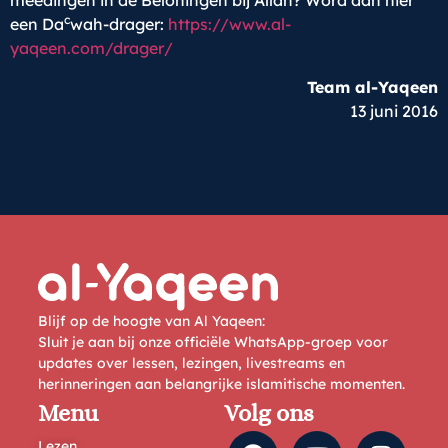
meedingen in de Beloningen bij Allah? Word dan hier
c
een Da
wah-drager:
https://www.al-
yaqeen.com/drager/
Team al-Yaqeen
13 juni 2016
Blijf op de hoogte van Al Yaqeen:
Sluit je aan bij onze officiële WhatsApp-groep voor
updates over lessen, lezingen, livestreams en
herinneringen aan belangrijke islamitische momenten.
Menu
Volg ons
Lezen