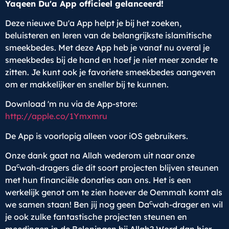
Yaqeen Du'a App officieel gelanceerd!
Deze nieuwe Du'a App helpt je bij het zoeken,
beluisteren en leren van de belangrijkste islamitische
smeekbedes. Met deze App heb je vanaf nu overal je
smeekbedes bij de hand en hoef je niet meer zonder te
zitten. Je kunt ook je favoriete smeekbedes aangeven
om er makkelijker en sneller bij te kunnen.
Download 'm nu via de App-store:
http://apple.co/1Ymxmru
De App is voorlopig alleen voor iOS gebruikers.
Onze dank gaat na Allah wederom uit naar onze
c
Da
wah-dragers die dit soort projecten blijven steunen
met hun financiële donaties aan ons. Het is een
werkelijk genot om te zien hoever de Oemmah komt als
c
we samen staan! Ben jij nog geen Da
wah-drager en wil
je ook zulke fantastische projecten steunen en