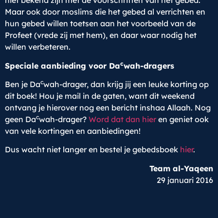
niet bekend zijn met de voorschriften van het gebed.
Maar ook door moslims die het gebed al verrichten en
hun gebed willen toetsen aan het voorbeeld van de
Profeet (vrede zij met hem), en daar waar nodig het
willen verbeteren.
c
Speciale aanbieding voor Da
wah-dragers
c
Ben je Da
wah-drager, dan krijg jij een leuke korting op
dit boek! Hou je mail in de gaten, want dit weekend
ontvang je hierover nog een bericht inshaa Allaah. Nog
c
geen Da
wah-drager?
Word dat dan hier
en geniet ook
van vele kortingen en aanbiedingen!
Dus wacht niet langer en bestel je gebedsboek
hier
.
Team al-Yaqeen
29 januari 2016