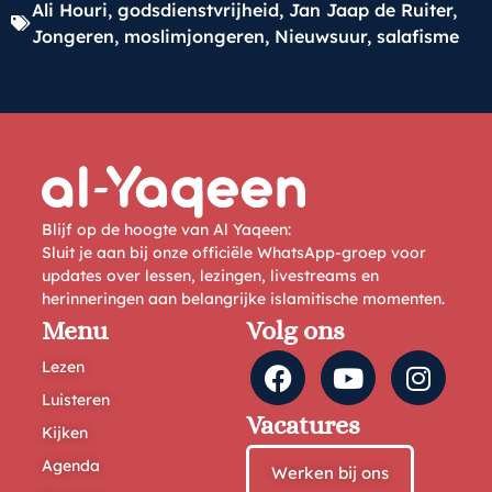
Ali Houri
,
godsdienstvrijheid
,
Jan Jaap de Ruiter
,
Jongeren
,
moslimjongeren
,
Nieuwsuur
,
salafisme
Blijf op de hoogte van Al Yaqeen:
Sluit je aan bij onze officiële WhatsApp-groep voor
updates over lessen, lezingen, livestreams en
herinneringen aan belangrijke islamitische momenten.
Menu
Volg ons
Lezen
Luisteren
Vacatures
Kijken
Agenda
Werken bij ons