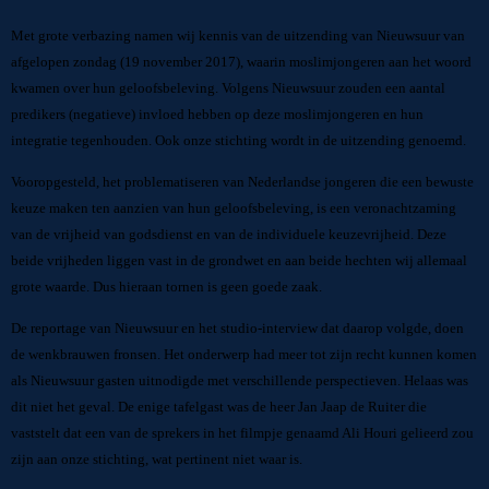
Met grote verbazing namen wij kennis van de uitzending van Nieuwsuur van
afgelopen zondag (19 november 2017), waarin moslimjongeren aan het woord
kwamen over hun geloofsbeleving. Volgens Nieuwsuur zouden een aantal
predikers (negatieve) invloed hebben op deze moslimjongeren en hun
integratie tegenhouden. Ook onze stichting wordt in de uitzending genoemd.
Vooropgesteld, het problematiseren van Nederlandse jongeren die een bewuste
keuze maken ten aanzien van hun geloofsbeleving, is een veronachtzaming
van de vrijheid van godsdienst en van de individuele keuzevrijheid. Deze
beide vrijheden liggen vast in de grondwet en aan beide hechten wij allemaal
grote waarde. Dus hieraan tornen is geen goede zaak.
De reportage van Nieuwsuur en het studio-interview dat daarop volgde, doen
de wenkbrauwen fronsen. Het onderwerp had meer tot zijn recht kunnen komen
als Nieuwsuur gasten uitnodigde met verschillende perspectieven. Helaas was
dit niet het geval. De enige tafelgast was de heer Jan Jaap de Ruiter die
vaststelt dat een van de sprekers in het filmpje genaamd Ali Houri gelieerd zou
zijn aan onze stichting, wat pertinent niet waar is.