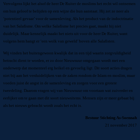
Vervolgens lijkt het alsof de heer De Ruiter de moslims het recht wil ontnemen
om hun geloof te belijden op een wijze die hun aanstaat. Hij zet ze neer als
‘potentieel gevaar’ voor de samenleving. Als het product van de indoctrinatie
van het Salafisme. Om welke Salafisme het precies gaat, maakt hij niet
duidelijk. Maar kennelijk maakt het niets uit voor de heer De Ruiter, want
volgens hem hangt er ‘een wolk van geweld’ boven alle Salafisten.
Wij vinden het buitengewoon kwalijk dat in een tijd waarin zorgvuldigheid
betracht dient te worden, er zo door Nieuwsuur omgegaan wordt met een
onderwerp dat momenteel erg heikel en gevoelig ligt. Dit soort acties dragen
niet bij aan het verduidelijken van de zaken rondom de Islam en moslim, maar
voeden juist de angst in de samenleving en zorgen voor een grotere
tweedeling. Daarom vragen wij van Nieuwsuur om voortaan wat zuiverder en
eerlijker om te gaan met dit soort nieuwsitems. Mensen zijn er meer gebaat bij
als het nieuws gebracht wordt zoals het echt is.
Bestuur Stichting As-Soennah
21 november 2017