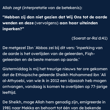
Allah zegt (interpretatie van de betekenis):
“Hebben zij dan niet gezien dat Wij Ons tot de aarde
wenden en deze
(vervolgens)
aan haar uiteinden
inperken?”
(Soerat ar-Raʿd:41)
De metgezel Ibn ʿAbbas zei bij dit vers: ‘inperking van
de aarde is het overlijden van de geleerden, Fiqh-
geleerden en de beste mensen op aarde.’
Gistermiddag is mij het treurige nieuws ter ore gekomen
dat de Ethiopische geleerde Sheikh Mohammed ibn ʿAli
al-Athyoebi, van wie ik in 2012 een idjaazah heb mogen
ontvangen, vandaag is komen te overlijden op 77-jarige
leeftijd.
De Sheikh, moge Allah hem genadig zijn, emigreerde in
1981 naar Mekka en behoort tot één van de bekende