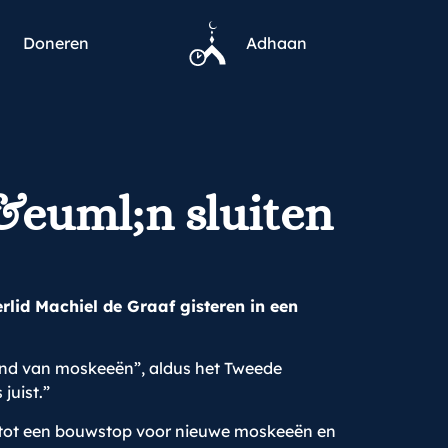
Doneren
Adhaan
&euml;n sluiten
id Machiel de Graaf gisteren in een
tand van moskeeën”, aldus het Tweede
juist.”
er tot een bouwstop voor nieuwe moskeeën en