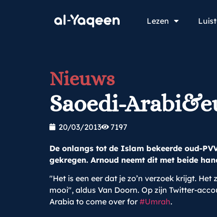
Lezen
Luis
Nieuws
Saoedi-Arabi&e
20/03/2013
7197
De onlangs tot de Islam bekeerde oud-PVV
gekregen. Arnoud neemt dit met beide han
"Het is een eer dat je zo’n verzoek krijgt. He
mooi", aldus Van Doorn. Op zijn Twitter-acco
Arabia to come over for
#Umrah
.