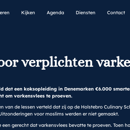
teren
Kijken
Agenda
Diensten
Contact
oor verplichten vark
ld dat een koksopleiding in Denemarken €6.000 smarte
ht om varkensvlees te proeven.
één van de lessen verteld dat zij op de Holstebro Culinary 
 Uitzonderingen voor moslims werden er niet gemaakt.
e een gerecht dat varkensvlees bevatte te proeven. Toen h