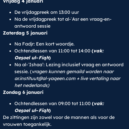
Vrijdag 4 januari
De vrijdagpreek om 13:00 uur
Na de vrijdagpreek tot al-ʿAsr een vraag-en-
antwoord sessie
Zaterdag 5 januari
Na Fadjr: Een kort woordje.
Ochtendlessen van 11:00 tot 14:00
(
vak:
Oe
s
oel
ul
–
Fiqh
)
Na al-ʿIshaa’: Lezing inclusief vraag en antwoord
sessie. (
vragen kunnen gemaild worden naar
ar.instituut@al-yaqeen.com + live vertaling naar
het nederlands)
Zondag 6 januari
Ochtendlessen van 09:00 tot 11:00
(
vak:
Oe
s
oel
ul
–
Fiqh
)
De zittingen zijn zowel voor de mannen als voor de
vrouwen toegankelijk.