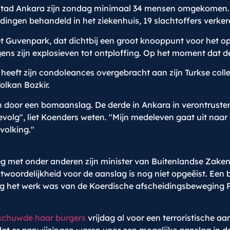
dstad Ankara zijn zondag minimaal 34 mensen omgekomen. 
gen behandeld in het ziekenhuis, 19 slachtoffers verkeren
et Guvenpark, dat dichtbij een groot knooppunt voor het o
ens zijn explosieven tot ontploffing. Op het moment dat d
heeft zijn condoleances overgebracht aan zijn Turkse coll
olkan Bozkir.
en door een bomaanslag. De derde in Ankara in verontrusten
olg", liet Koenders weten. "Mijn medeleven gaat uit naa
volking."
 met onder anderen zijn minister van Buitenlandse Zaken 
ntwoordelijkheid voor de aanslag is nog niet opgeëist. Een 
ag het werk was van de Koerdische afscheidingsbeweging P
schuwde haar burgers
vrijdag al voor een terroristische a