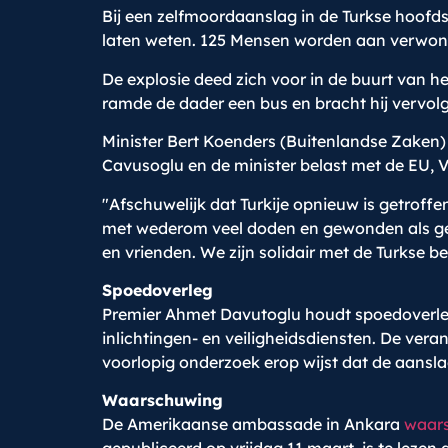
Bij een zelfmoordaanslag in de Turkse hoof
laten weten. 125 Mensen worden aan verwondin
De explosie deed zich voor in de buurt van h
ramde de dader een bus en bracht hij vervolg
Minister Bert Koenders (Buitenlandse Zaken) 
Cavusoglu en de minister belast met de EU, V
"Afschuwelijk dat Turkije opnieuw is getroff
met wederom veel doden en gewonden als gev
en vrienden. We zijn solidair met de Turkse be
Spoedoverleg
Premier Ahmet Davutoglu houdt spoedoverleg
inlichtingen- en veiligheidsdiensten. De vera
voorlopig onderzoek erop wijst dat de aansl
Waarschuwing
De Amerikaanse ambassade in Ankara
waar