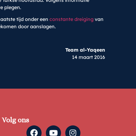
de Turkse hoofdstad. Volgens informatie
te plegen.
laatste tijd onder een
constante dreiging
van
mgekomen door aanslagen.
Team al-Yaqeen
14 maart 2016
Volg ons