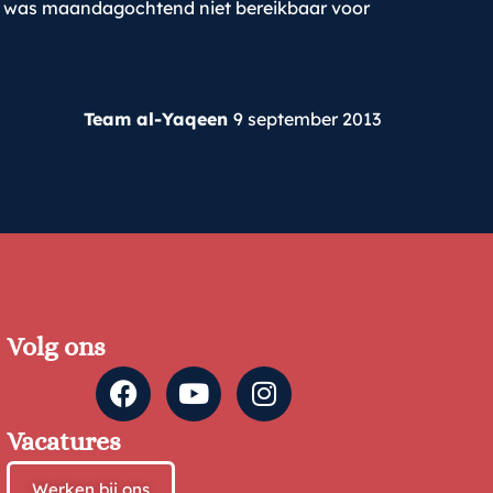
ij was maandagochtend niet bereikbaar voor
Team al-Yaqeen
9 september 2013
Volg ons
Vacatures
Werken bij ons