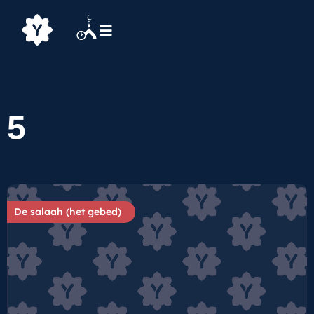
5
De salaah (het gebed)