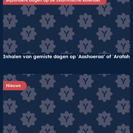
Inhalen van gemiste dagen op ʿAashoeraa’ of ʿArafah
Nieuws