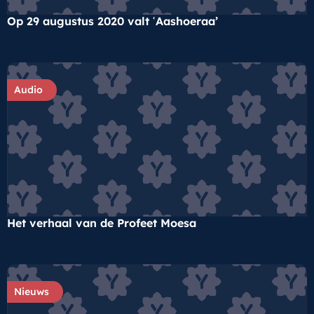
Op 29 augustus 2020 valt ʿAashoeraa’
Audio
Het verhaal van de Profeet Moesa
Nieuws