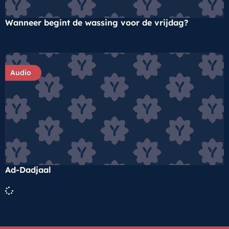
Wanneer begint de wassing voor de vrijdag?
Audio
Ad-Dadjaal