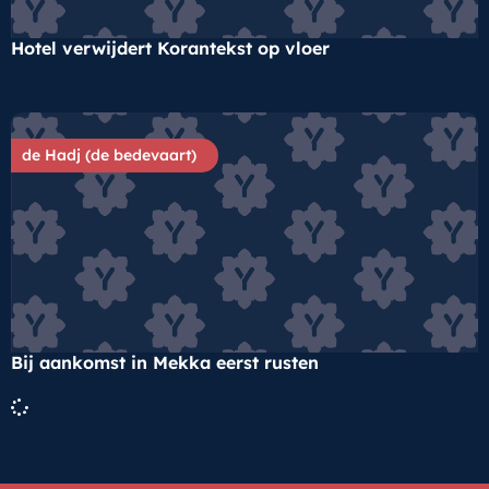
Hotel verwijdert Korantekst op vloer
de Hadj (de bedevaart)
Bij aankomst in Mekka eerst rusten