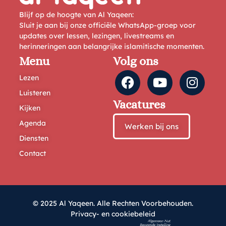
Blijf op de hoogte van Al Yaqeen:
Sluit je aan bij onze officiële WhatsApp-groep voor
updates over lessen, lezingen, livestreams en
herinneringen aan belangrijke islamitische momenten.
Menu
Volg ons
Lezen
Luisteren
Vacatures
Kijken
Agenda
Werken bij ons
Diensten
Contact
© 2025 Al Yaqeen. Alle Rechten Voorbehouden.
Privacy- en cookiebeleid