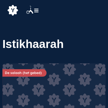
Istikhaarah
De salaah (het gebed)