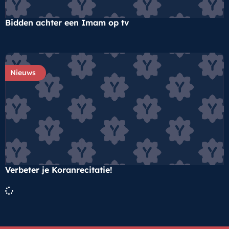
Bidden achter een Imam op tv
Nieuws
Verbeter je Koranrecitatie!