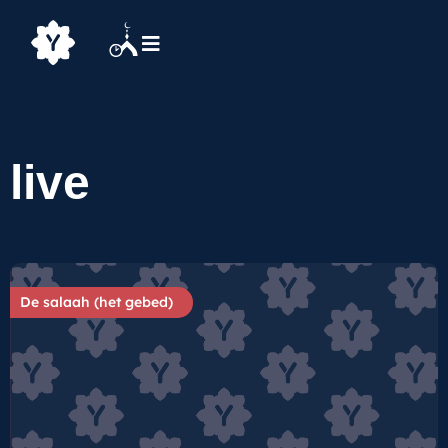
live
De salaah (het gebed)