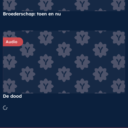
Broederschap: toen en nu
Audio
De dood