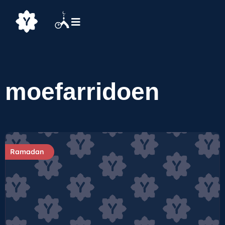
moefarridoen
Ramadan