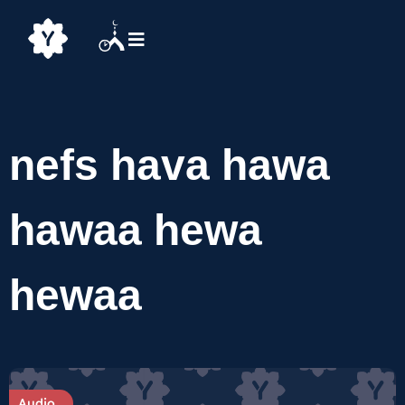
nefs hava hawa
hawaa hewa
hewaa
Audio