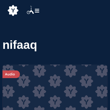
nifaaq
Audio