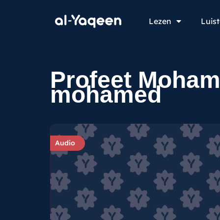
Lezen
Luis
Profeet Moha
mohamed
Audio