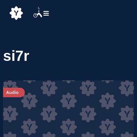
si7r
Audio