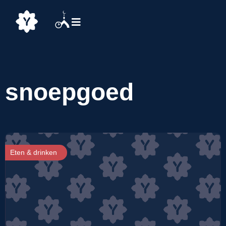
snoepgoed
Eten & drinken