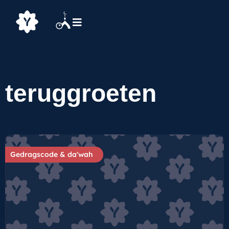
teruggroeten
Gedragscode & da'wah