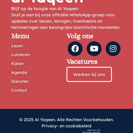
Blijf op de hoogte van Al Yaqeen:
Sluit je aan bij onze officiële WhatsApp-groep voor
updates over lessen, lezingen, livestreams en
herinneringen aan belangrijke islamitische momenten.
Menu
Volg ons
Lezen
Luisteren
Vacatures
Kijken
Agenda
Werken bij ons
Diensten
Contact
© 2025 Al Yaqeen. Alle Rechten Voorbehouden.
Privacy- en cookiebeleid