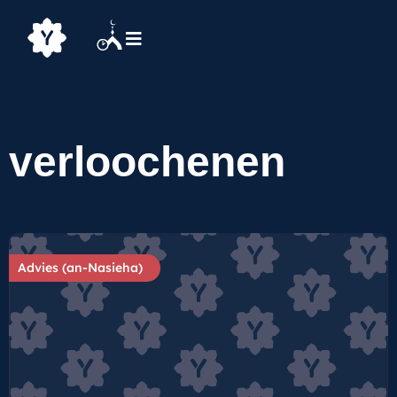
verloochenen
Advies (an-Nasieha)